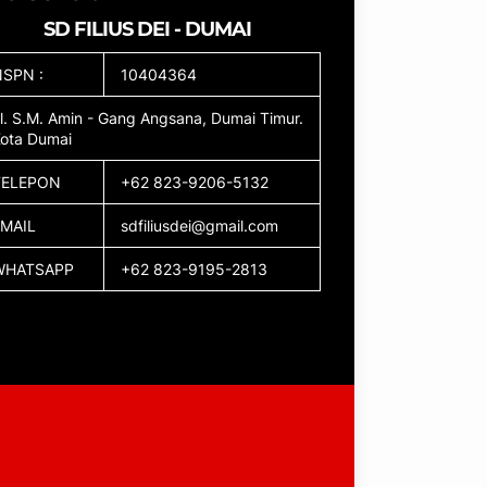
SD FILIUS DEI - DUMAI
SPN :
10404364
l. S.M. Amin - Gang Angsana, Dumai Timur.
ota Dumai
TELEPON
+62 823-9206-5132
EMAIL
sdfiliusdei@gmail.com
WHATSAPP
+62 823-9195-2813