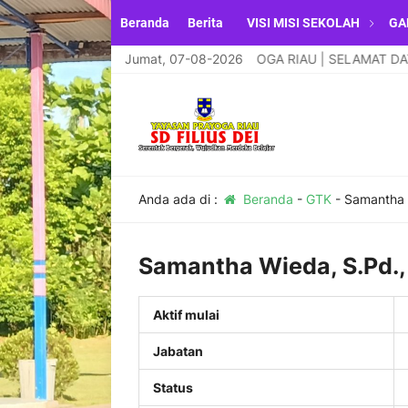
Beranda
Berita
VISI MISI SEKOLAH
GA
Jumat, 07-08-2026
YAYASAN PRAYOGA RIAU | SELAMAT DATANG 
Anda ada di :
Beranda
-
GTK
-
Samantha W
Samantha Wieda, S.Pd., 
Aktif mulai
Jabatan
Status