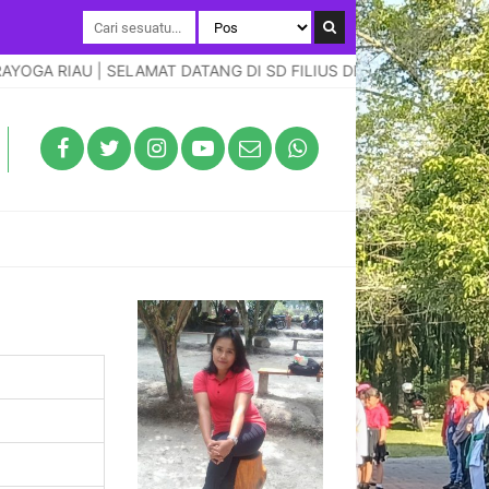
GA RIAU | SELAMAT DATANG DI SD FILIUS DEI DUMAI | T.P. 2026