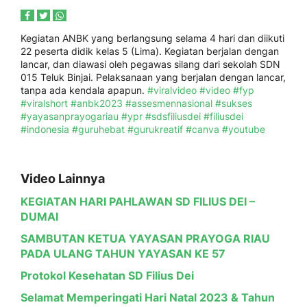
Kegiatan ANBK yang berlangsung selama 4 hari dan diikuti
22 peserta didik kelas 5 (Lima). Kegiatan berjalan dengan
lancar, dan diawasi oleh pegawas silang dari sekolah SDN
015 Teluk Binjai. Pelaksanaan yang berjalan dengan lancar,
tanpa ada kendala apapun.
#viralvideo
#video
#fyp
#viralshort
#anbk2023
#assesmennasional
#sukses
#yayasanprayogariau
#ypr
#sdsfiliusdei
#filiusdei
#indonesia
#guruhebat
#gurukreatif
#canva
#youtube
Video Lainnya
KEGIATAN HARI PAHLAWAN SD FILIUS DEI –
DUMAI
SAMBUTAN KETUA YAYASAN PRAYOGA RIAU
PADA ULANG TAHUN YAYASAN KE 57
Protokol Kesehatan SD Filius Dei
Selamat Memperingati Hari Natal 2023 & Tahun